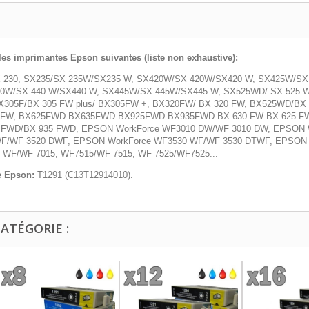
les imprimantes Epson suivantes (liste non exhaustive):
SX 230, SX235/SX 235W/SX235 W, SX420W/SX 420W/SX420 W, SX425W/S
40W/SX 440 W/SX440 W, SX445W/SX 445W/SX445 W, SX525WD/ SX 525 
BX305F/BX 305 FW plus/ BX305FW +, BX320FW/ BX 320 FW, BX525WD/B
0 FW, BX625FWD BX635FWD BX925FWD BX935FWD BX 630 FW BX 625 F
FWD/BX 935 FWD, EPSON WorkForce WF3010 DW/WF 3010 DW, EPSON W
/WF 3520 DWF, EPSON WorkForce WF3530 WF/WF 3530 DTWF, EPSON W
WF/WF 7015, WF7515/WF 7515, WF 7525/WF7525...
e Epson:
T1291 (C13T12914010).
ATÉGORIE :