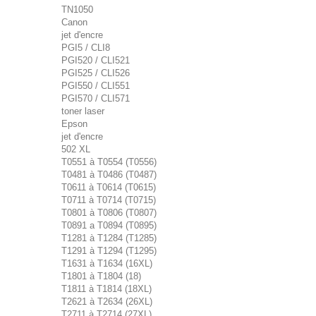
TN1050
Canon
jet d'encre
PGI5 / CLI8
PGI520 / CLI521
PGI525 / CLI526
PGI550 / CLI551
PGI570 / CLI571
toner laser
Epson
jet d'encre
502 XL
T0551 à T0554 (T0556)
T0481 à T0486 (T0487)
T0611 à T0614 (T0615)
T0711 à T0714 (T0715)
T0801 à T0806 (T0807)
T0891 a T0894 (T0895)
T1281 à T1284 (T1285)
T1291 à T1294 (T1295)
T1631 à T1634 (16XL)
T1801 à T1804 (18)
T1811 à T1814 (18XL)
T2621 à T2634 (26XL)
T2711 à T2714 (27XL)