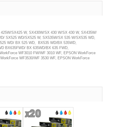
X 425W/SX425 W, SX430W/SX 430 W/SX 430 W, SX435W/
WD/ SX525 WD/SX525 W, SX535W/SX 535 W/SX535 WD,
X 525 WD/ BX 525 WD, BX535 WD/BX 535WD,
WD BX635FWD/ BX 635WD/BX 635 FWD,
orkForce WF3010 FW/WF 3010 WF, EPSON WorkForce
orkForce WF3530/WF 3530 WF, EPSON WorkForce