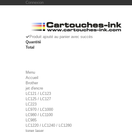
Connexion
Produit ajouté au panier avec succès
Quantité
Total
Menu
Accueil
Brother
jet d'encre
LC121 / LC123
LC125 / LC127
LC223
LC970 / LC1000
LC980 / LC1100
LC985
LC1220 / LC1240 / LC1280
toner laser