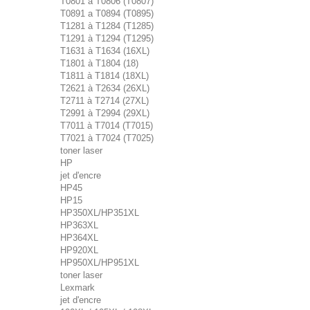
T0801 à T0806 (T0807)
T0891 a T0894 (T0895)
T1281 à T1284 (T1285)
T1291 à T1294 (T1295)
T1631 à T1634 (16XL)
T1801 à T1804 (18)
T1811 à T1814 (18XL)
T2621 à T2634 (26XL)
T2711 à T2714 (27XL)
T2991 à T2994 (29XL)
T7011 à T7014 (T7015)
T7021 à T7024 (T7025)
toner laser
HP
jet d'encre
HP45
HP15
HP350XL/HP351XL
HP363XL
HP364XL
HP920XL
HP950XL/HP951XL
toner laser
Lexmark
jet d'encre