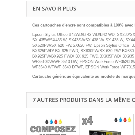
EN SAVOIR PLUS
Ces cartouches d'encre sont compatibles à 100% avec 
Epson Stylus Office B42WD/B 42 WD/B42 WD, SX230/
SX 435W/SX435 W, SX438W/SX 438 W/ SX 438 W, SX4
SX620FW/SX 620 FW/SX620 FW, Epson Stylus Office 
BX625FWD/ BX 625 FWD, BX630FW/BX 630 FW/ BX63
BX925FW/BX925 FWD/ BX 925 FWD,BX935FWD/ BX935 
WF3510DW/WF 3510 DW, EPSON WorkForce WF3520DWF
WF3540 WF/WF 3540 DTWF, EPSON WorkForce WF7015 
Cartouche générique équivalente au modèle de marqu
7 AUTRES PRODUITS DANS LA MÊME C