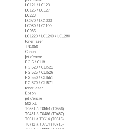
LC121 / LC123
LC125 / LC127
LC223
LC970 / LC1000
LC980 / LC1100
LC985
LC1220 / LC1240 / LC1280
toner laser
TN1050
Canon
jet d'encre
PGI5 / CLI8
PGI520 / CLI521
PGI525 / CLI526
PGI550 / CLI551
PGI570 / CLI571
toner laser
Epson
jet d'encre
502 XL
T0551 à T0554 (T0556)
T0481 à T0486 (T0487)
T0611 à T0614 (T0615)
T0711 à T0714 (T0715)