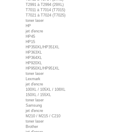
T2991 à T2994 (29XL)
T7011 à T7014 (T7015)
T7021 à T7024 (T7025)
toner laser
HP
jet d'encre
HP45
HP15
HP350XL/HP351XL
HP363XL
HP364XL
HP920XL
HP950XL/HP951XL
toner laser
Lexmark
jet d'encre
100XL / 105XL / 108XL
150XL / 155XL
toner laser
Samsung
jet d'encre
M210 / M215 / C210
toner laser
Brother
jet d'encre