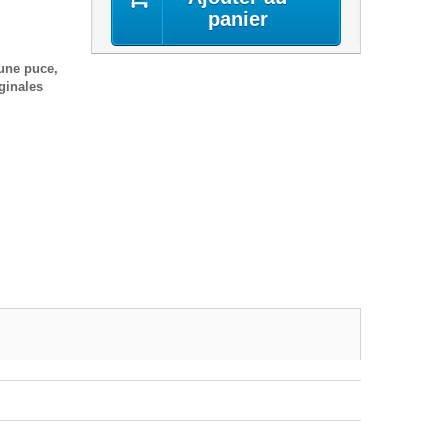
panier
une puce,
ginales