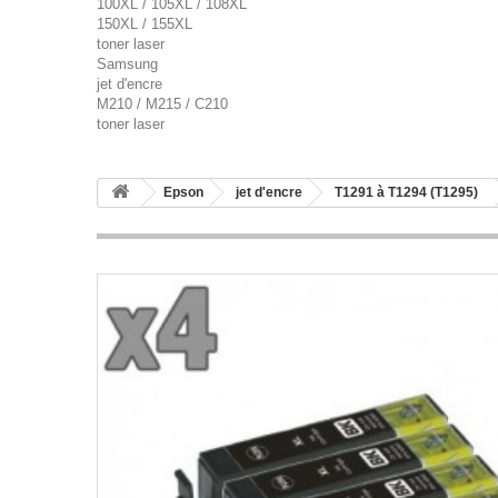
100XL / 105XL / 108XL
150XL / 155XL
toner laser
Samsung
jet d'encre
M210 / M215 / C210
toner laser
Epson
jet d'encre
T1291 à T1294 (T1295)